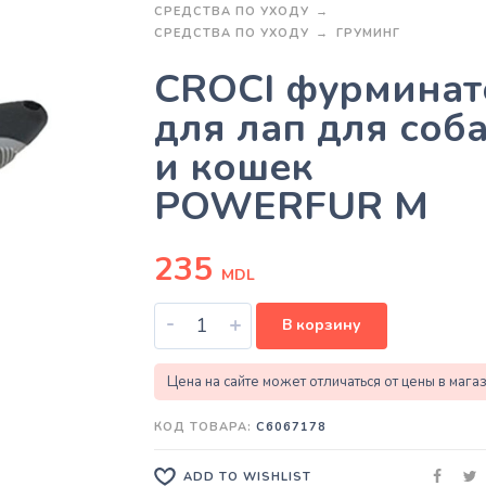
СРЕДСТВА ПО УХОДУ
СРЕДСТВА ПО УХОДУ
ГРУМИНГ
CROCI фурминат
для лап для соб
и кошек
POWERFUR M
235
MDL
-
+
В корзину
Цена на сайте может отличаться от цены в мага
КОД ТОВАРА:
C6067178
ADD TO WISHLIST