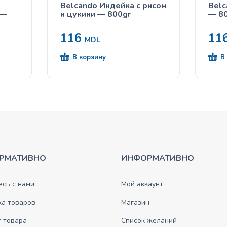
Belcando Индейка с рисом
Belc
 —
и цукини — 800gr
— 8
116
11
MDL
В корзину
В
РМАТИВНО
ИНФОРМАТИВНО
сь с нами
Мой аккаунт
ка товаров
Магазин
 товара
Список желаний