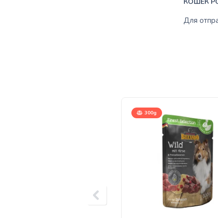
КОШЕК P
Для отпр
300g