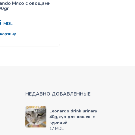
ando Мясо с овощами
Belcando 300 gr Утка, р
00gr
6
63
MDL
MDL
 корзину
В корзину
НЕДАВНО ДОБАВЛЕННЫЕ
Leonardo drink urinary
40g, суп для кошек, с
курицей
MDL
17