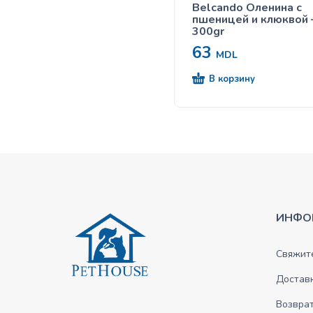
Belcando Оленина с
пшеницей и клюквой
300gr
63
MDL
В корзину
ИНФО
Свяжите
Достав
Возврат