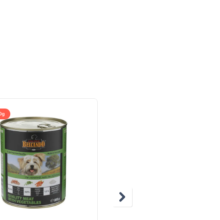
0g
300g