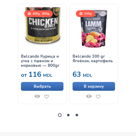
400g, 800g
300g
Belcando Курица и
Belcando 300 gr
Belca
утка с пшеном и
Ягнёнок, картофель
gr
морковью — 800gr
116
63
38
от
MDL
MDL
Выбрать
В корзину