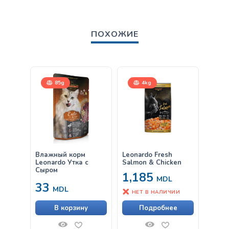
ПОХОЖИЕ
85g
4kg
15
Влажный корм
Leonardo Fresh
Leona
Leonardo Утка с
Salmon & Chicken
Croc
Сыром
1,185
MDL
33
от
MDL
НЕТ В НАЛИЧИИ
В корзину
Подробнее