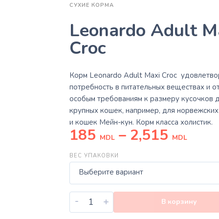
СУХИЕ КОРМА
Leonardo Adult M
Croc
Корм
Leonardo Adult Maxi Croc
удовлетво
потребность в питательных веществах и о
особым требованиям к размеру кусочков 
крупных кошек, например, для норвежски
и кошек Мейн-кун. Корм класса холистик.
185
–
2,515
MDL
MDL
ВЕС УПАКОВКИ
Выберите вариант
-
+
В корзину