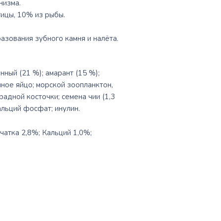
низма.
ицы, 10% из рыбы.
азования зубного камня и налёта.
ный (21 %); амарант (15 %);
ное яйцо; морской зоопланктон,
радной косточки; cемена чии (1,3
альций фосфат; инулин.
атка 2,8%; Кальций 1,0%;