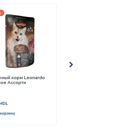
g
1kg, 5kg
ный корм Leonardo
Leonardo Kitten Granula
ое Ассорти
Start
212
MDL
от
MDL
 корзину
Выбрать