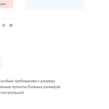
зине
т особым требованиям к размеру
иальные крокеты больших размеров
глотательной.