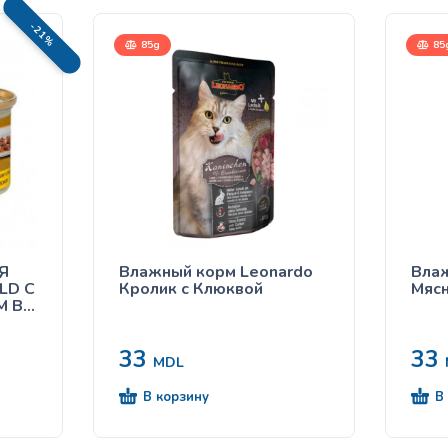
-21%
85g
85
Я
Влажный корм Leonardo
Влаж
LD С
Кролик с Клюквой
Мясн
М В
33
33
MDL
В корзину
В