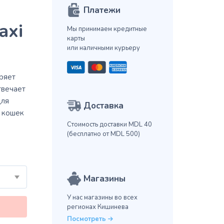
Платежи
axi
Мы принимаем кредитные
карты
или наличными курьеру
ряет
твечает
для
Доставка
х кошек
Стоимость доставки MDL 40
(бесплатно от MDL 500)
Магазины
У нас магазины во всех
регионах Кишинева
Посмотреть