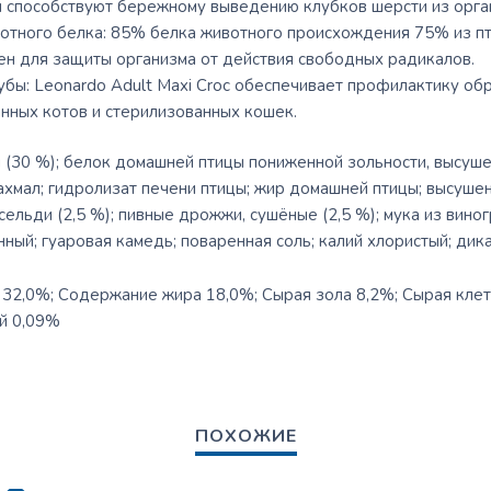
 способствуют бережному выведению клубков шерсти из орга
тного белка: 85% белка животного происхождения 75% из пт
ен для защиты организма от действия свободных радикалов.
убы: Leonardo Adult Maxi Croc обеспечивает профилактику обр
нных котов и стерилизованных кошек.
(30 %); белок домашней птицы пониженной зольности, высушен
хмал; гидролизат печени птицы; жир домашней птицы; высушен
 сельди (2,5 %); пивные дрожжи, сушёные (2,5 %); мука из виног
ный; гуаровая камедь; поваренная соль; калий хлористый; дик
32,0%; Содержание жира 18,0%; Сырая зола 8,2%; Сырая клетч
й 0,09%
ПОХОЖИЕ