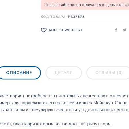
Цена на сайте может отличаться от цены в мага
КОД ТОВАРА:
PS37873
ADD TO WISHLIST
ОПИСАНИЕ
ДЕТАЛИ
ОТЗЫВЫ (0)
овлетворяет потребность в питательных веществах и отвечае
ример, для норвежских лесных кошек и кошек Мейн-кун. Спец
ывать корм и стимулируют жевательную деятельность вместо 
кеты, благодаря которым кошки дольше грызут корм.