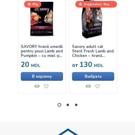
85g
1kg(развес), 8kg,
400g, 2kg
SAVORY hrană umedă
Savory adult cat
SAVOR
pentru pisoi Lamb and
Steril Fresh Lamb and
pentr
Pumpkin – cu miel și
Chicken – hrană
and Ca
dovleac în aspic 85g
uscată cu miel și pui
somon
20
130
20
от
pentru pisici adulte
sos 8
MDL
MDL
sterilizate
В корзину
Выбрать