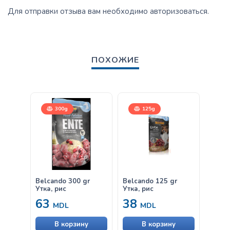
Для отправки отзыва вам необходимо
авторизоваться
.
ПОХОЖИЕ
300g
125g
Belcando 300 gr
Belcando 125 gr
Belca
Утка, рис
Утка, рис
gr
63
38
38
MDL
MDL
В корзину
В корзину