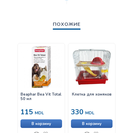
ПОХОЖИЕ
Beaphar Bea Vit Total
Клетка для хомяков
Croci
50 мл
грыз
16X1
115
330
45
MDL
MDL
В корзину
В корзину