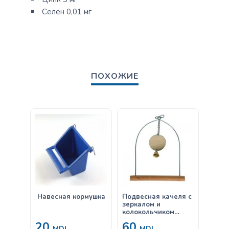
Селен 0,01 мг
ПОХОЖИЕ
Навесная кормушка
Подвесная качеля с
Клетк
зеркалом и
33*26
колокольчиком
деревянная
20
60
46
большая
MDL
MDL