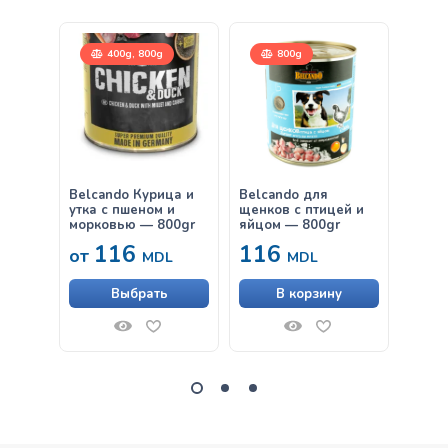
400g, 800g
800g
Belcando Курица и
Belcando для
Belca
утка с пшеном и
щенков с птицей и
Утка,
морковью — 800gr
яйцом — 800gr
116
116
38
от
MDL
MDL
Выбрать
В корзину