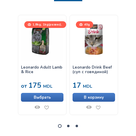
1,8kg, 1kg(развес),
40g
15kg
Leonardo Adult Lamb
Leonardo Drink Beef
Влаж
& Rice
(суп с говядиной)
Leona
Клюк
175
17
33
от
MDL
MDL
Выбрать
В корзину