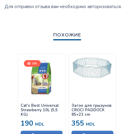
Для отправки отзыва вам необходимо
авторизоваться
.
ПОХОЖИЕ
10L
Cat’s Best Universal
Загон для грызунов
COUN
Strawberry 10L (5,5
CROCI PADDOCK
полн
KG)
85×23 cm
корм 
свинк
190
355
95
0,85k
MDL
MDL