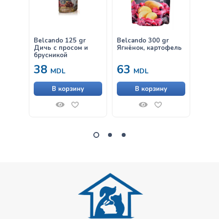
Belcando 125 gr
Belcando 300 gr
Belca
Дичь с просом и
Ягнёнок, картофель
& Ric
брусникой
38
63
от
MDL
MDL
В корзину
В корзину