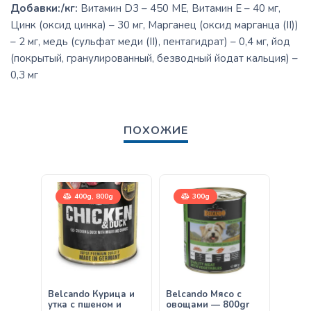
Добавки:/кг:
Витамин D3 – 450 МЕ, Витамин E – 40 мг,
Цинк (оксид цинка) – 30 мг, Марганец (оксид марганца (II))
– 2 мг, медь (сульфат меди (II), пентагидрат) – 0,4 мг, йод
(покрытый, гранулированный, безводный йодат кальция) –
0,3 мг
ПОХОЖИЕ
400g, 800g
300g
Belcando Курица и
Belcando Мясо с
Belca
утка с пшеном и
овощами — 800gr
& Ric