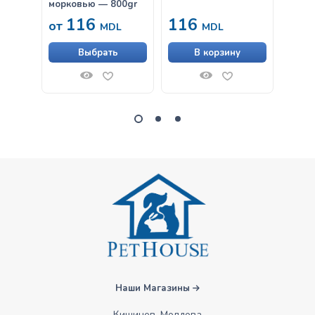
морковью — 800gr
116
116
от
от
MDL
MDL
Выбрать
В корзину
Наши Магазины
Кишинев, Молдова