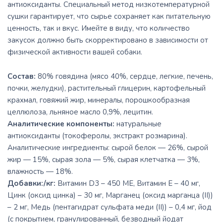
антиоксиданты. Специальный метод низкотемпературной
сушки гарантирует, что сырье сохраняет как питательную
ценность, так и вкус. Имейте в виду, что количество
закусок должно быть скорректировано в зависимости от
физической активности вашей собаки.
Состав:
80% говядина (мясо 40%, сердце, легкие, печень,
почки, желудки), растительный глицерин, картофельный
крахмал, говяжий жир, минералы, порошкообразная
целлюлоза, льняное масло 0,9%, лецитин.
Аналитические компоненты:
натуральные
антиоксиданты (токоферолы, экстракт розмарина).
Аналитические ингредиенты: сырой белок — 26%, сырой
жир — 15%, сырая зола — 5%, сырая клетчатка — 3%,
влажность — 18%.
Добавки:/кг:
Витамин D3 – 450 МЕ, Витамин Е – 40 мг,
Цинк (оксид цинка) – 30 мг, Марганец (оксид марганца (II))
– 2 мг, Медь (пентагидрат сульфата меди (II)) – 0,4 мг, йод
(с покрытием, гранулированный, безводный йодат