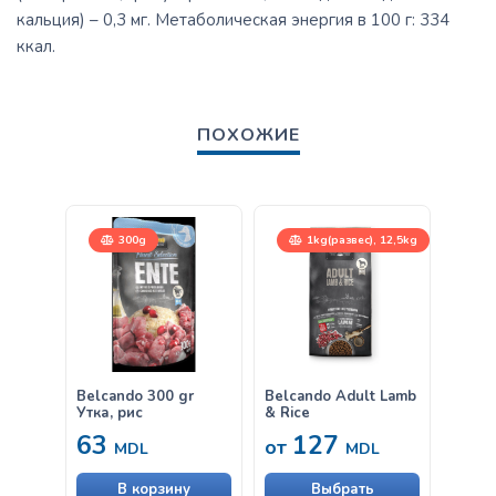
кальция) – 0,3 мг. Метаболическая энергия в 100 г: 334
ккал.
ПОХОЖИЕ
300g
1kg(развес), 12,5kg
Belcando 300 gr
Belcando Adult Lamb
Belca
Утка, рис
& Rice
Ягнён
63
127
63
от
MDL
MDL
В корзину
Выбрать