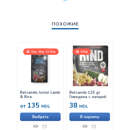
ПОХОЖИЕ
1kg, 4kg, 12,5kg
125g
Belcando Junior Lamb
Belcando 125 gr
Belca
& Rice
Говядина с лапшой
& Ric
135
38
от
от
MDL
MDL
Выбрать
В корзину