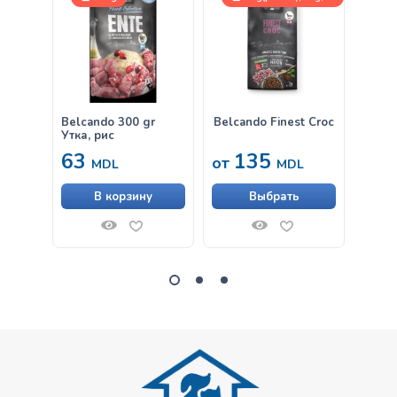
12,5kg
Belcando 300 gr
Belcando Finest Croc
Belca
Утка, рис
& Ric
63
135
от
от
MDL
MDL
В корзину
Выбрать