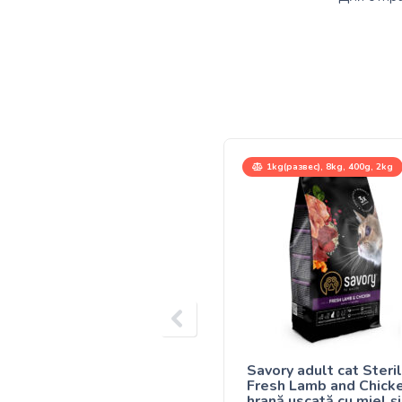
1kg(развес), 8kg, 400g, 2kg
Savory adult cat Steril
Fresh Lamb and Chicke
hrană uscată cu miel și