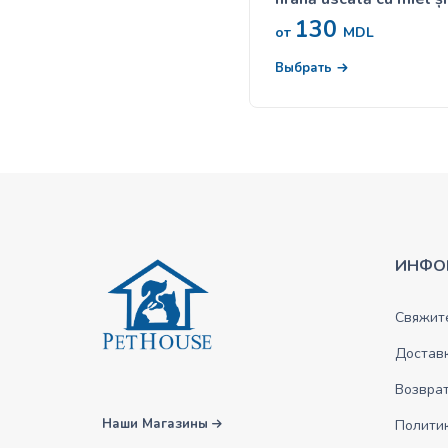
pentru pisici adulte
130
sterilizate
от
MDL
Выбрать
ИНФО
Свяжите
Достав
Возврат
Наши Магазины
Полити