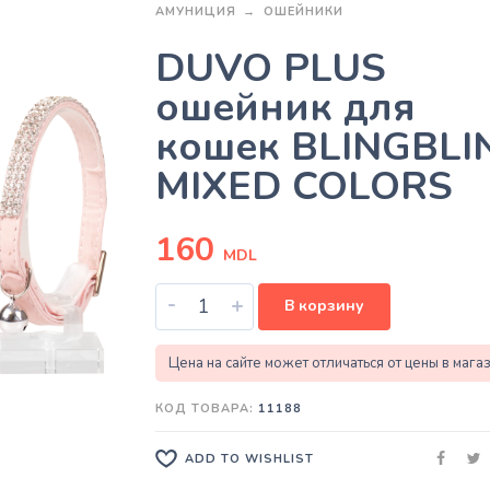
АМУНИЦИЯ
ОШЕЙНИКИ
DUVO PLUS
ошейник для
кошек BLINGBLI
MIXED COLORS
160
MDL
-
+
В корзину
Цена на сайте может отличаться от цены в мага
КОД ТОВАРА:
11188
ADD TO WISHLIST