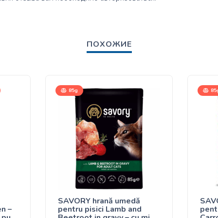
ПОХОЖИЕ
85g
85
SAVORY hrană umedă
SAV
n –
pentru pisici Lamb and
pent
 pui
Beetroot in gravy – cu miel
Carr