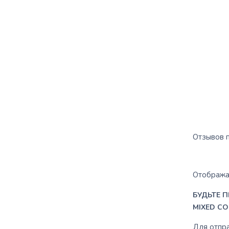
Отзывов п
Отображат
БУДЬТЕ П
MIXED CO
Для отпр