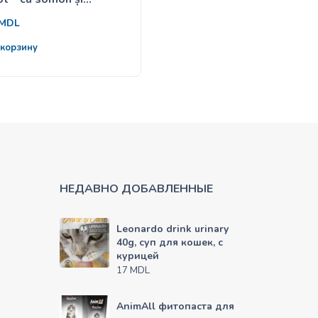
ov în sos 85g
și morcov în jeleu 85g
20
MDL
MDL
 корзину
В корзину
НЕДАВНО ДОБАВЛЕННЫЕ
Leonardo drink urinary
40g, суп для кошек, с
курицей
MDL
17
AnimAll фитопаста для