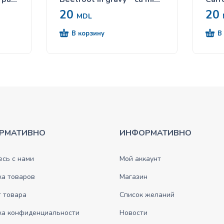
și sfeclă în sos 85g
morc
20
20
MDL
В корзину
В
РМАТИВНО
ИНФОРМАТИВНО
сь с нами
Мой аккаунт
ка товаров
Магазин
 товара
Список желаний
ка конфиденциальности
Новости