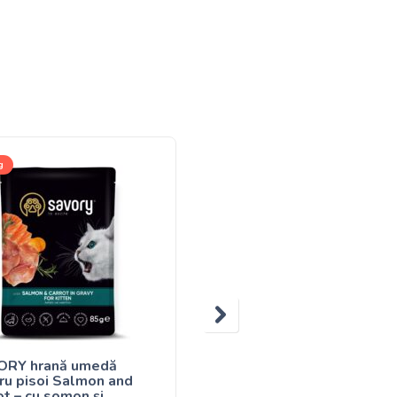
g
85g
ORY hrană umedă
SAVORY hrană umedă
ru pisoi Salmon and
pentru pisici Sterilised
ot – cu somon și
Turkey and Carrot – curc