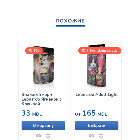
ПОХОЖИЕ
85g
1,8kg, 1kg(развес),
7,5kg
Влажный корм
Leonardo Adult Light
Влаж
Leonardo Ягнёнок с
Leona
Клюквой
Говяд
33
165
33
от
MDL
MDL
В корзину
Выбрать