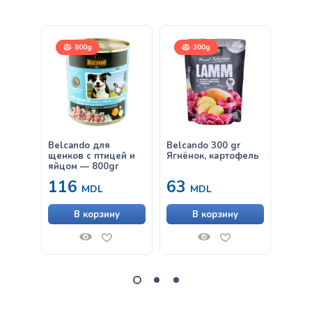
800g
300g
Belcando для
Belcando 300 gr
Belca
щенков с птицей и
Ягнёнок, картофель
& Ric
яйцом — 800gr
116
63
от
MDL
MDL
В корзину
В корзину