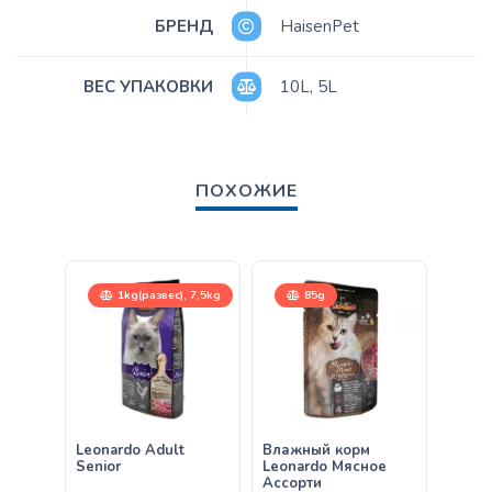
БРЕНД
HaisenPet
ВЕС УПАКОВКИ
10L
,
5L
ПОХОЖИЕ
1kg(развес), 7,5kg
85g
Leonardo Adult
Влажный корм
Leona
Senior
Leonardo Мясное
& Chi
Ассорти