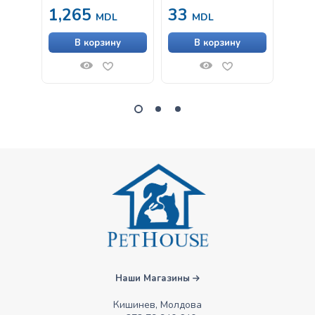
1,265
33
1,
MDL
MDL
В корзину
В корзину
Наши Магазины
Кишинев, Молдова