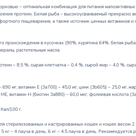
морковью – оптимальная комбинация для питания малоактивных
воения протеин. Белая рыба – высокоусваиваемый прекрасно в
мфортного пищеварения, а также источник ценных витаминов и
о происхождения в кусочках (90%, курятина 64%, белая рыба
ералы, растительные масла.
еин – 8,5 %, сырая клетчатка – 0,4 %, сырой жир – 4,0 %, сыр
690 мг, витамин E (3a700) – 45,0 мг, цинк (3b605) – 25,0 мг, ма
0 МЕ, витамин Н (биотин 3a880) – 60,0 мкг, фолиевая кислота (3а
Кал/100 г.
я стерилизованных и кастрированных кошек и кошек весом 2 кг 
ь, 5 кг – 4 пауча в день, 6 кг – 4,5 пауча в день. Рекомендуетс