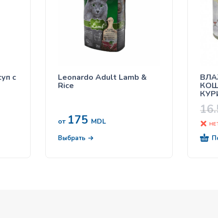
суп с
Leonardo Adult Lamb &
ВЛА
Rice
КОШ
КУР
СОУ
16
175
от
MDL
НЕ
П
Выбрать