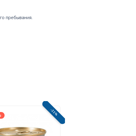
го пребывания.
-21%
g
40g