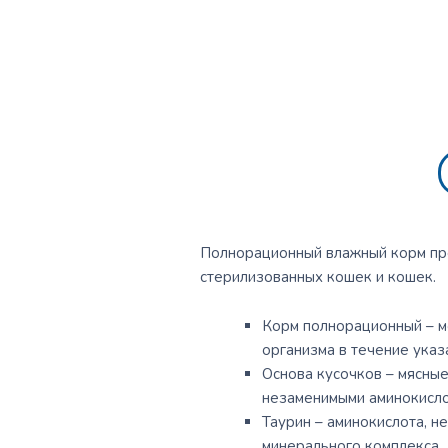
Полнорационный влажный корм пре
стерилизованных кошек и кошек.
Корм полнорационный – м
организма в течение указ
Основа кусочков – мясны
незаменимыми аминокисло
Таурин – аминокислота, н
минерального комплекса.