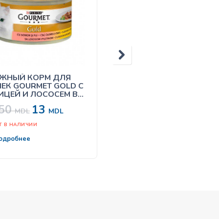
ЖНЫЙ КОРМ ДЛЯ
Leonardo Drink Duck (суп
ЕК GOURMET GOLD С
уткой)
ИЦЕЙ И ЛОСОСЕМ В
СЕ 85Г
.50
13
MDL
MDL
17
MDL
Т В НАЛИЧИИ
одробнее
В корзину