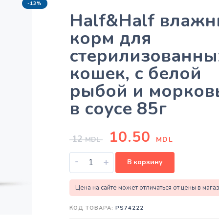
-13%
Half&Half влаж
корм для
стерилизованны
кошек, с белой
рыбой и морков
в соусе 85г
10.50
12
MDL
MDL
-
+
В корзину
Цена на сайте может отличаться от цены в мага
КОД ТОВАРА:
PS74222