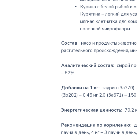
Курица с белой рыбой и 
Курятина – легкий для ус
мягкая клетчатка для ко
полезной микрофлоры.
Состав:
мясо и продукты животног
растительного происхождения, мин
Аналитический состав:
сырой прот
– 82%.
Добавки на 1 кг:
таурин (3а370) – 
(3b202) – 0,45 мг 2,0 (3a671) – 15
Энергетическая ценность:
70,2 к
Рекомендации по кормлению:
дл
пауча в день, 4 кг – 3 паучи в ден