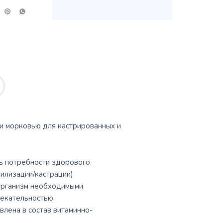
и морковью для кастрированных и
ть потребности здорового
рилизации/кастрации)
 организм необходимыми
лекательностью.
ена ​​в состав витаминно-