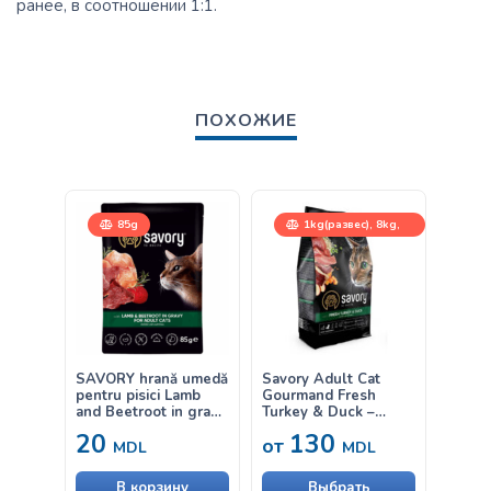
ранее, в соотношении 1:1.
ПОХОЖИЕ
85g
1kg(развес), 8kg,
400g, 2kg
400
SAVORY hrană umedă
Savory Adult Cat
Savory
pentru pisici Lamb
Gourmand Fresh
Steri
and Beetroot in gravy
Turkey & Duck –
Chick
– cu miel și sfeclă în
hrană uscată
uscată
20
130
от
от
sos 85g
completă, cu conținut
pentru
MDL
MDL
redus de cereale, pe
steril
bază de carne
В корзину
Выбрать