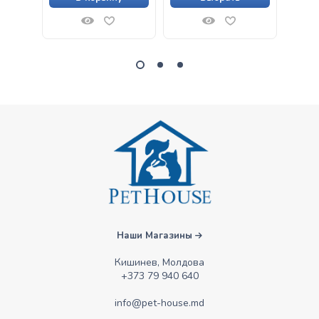
proaspătă de curcan
și rață, pentru pisici
Наши Магазины
Кишинев, Молдова
+373 79 940 640
info@pet-house.md