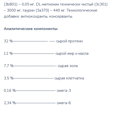
(3b801) – 0,05 мг, DL-метионин технически чистый (3c301)
– 3000 мг, таурин (3а370) – 440 мг. Технологические
добавки: антиоксиданты, консерванты.
Аналитические компоненты:
32 %—————————- —– сырой протеин
12 %——————————— сырой жир и масла
7,7 %———————————- сырая зола
3,5 %——————————– сырая клетчатка
0,16 %——————————– омега-3
2,34 %——————————– омега-6