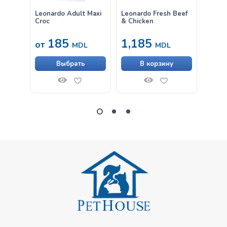
Leonardo Adult Maxi
Leonardo Fresh Beef
Влаж
Croc
& Chicken
Leona
Крев
185
1,185
33
от
MDL
MDL
Выбрать
В корзину