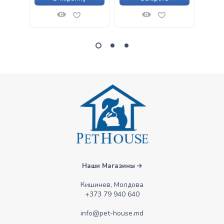
proaspătă de curcan
și rață, pentru pisici
Наши Магазины
Кишинев, Молдова
+373 79 940 640
info@pet-house.md