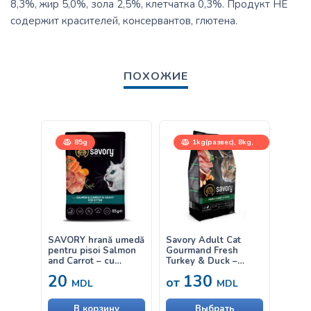
8,3%, жир 5,0%, зола 2,5%, клетчатка 0,3%. Продукт НЕ
содержит красителей, консервантов, глютена.
ПОХОЖИЕ
85g
1kg(развес), 8kg,
400g, 2kg
SAVORY hrană umedă
Savory Adult Cat
SAVOR
pentru pisoi Salmon
Gourmand Fresh
pentru
and Carrot – cu
Turkey & Duck –
and B
somon și morcov în
hrană uscată
– cu m
20
130
20
от
sos 85g
completă, cu conținut
sos 8
MDL
MDL
redus de cereale, pe
bază de carne
В корзину
Выбрать