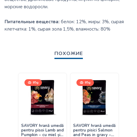
морские водоросли.
Питательные вещества:
белок: 12%, жиры: 3%, сырая
клетчатка: 1%, сырая зола 1,5%, влажность: 80%
ПОХОЖИЕ
85g
85g
400
SAVORY hrană umedă
SAVORY hrană umedă
Savor
pentru pisoi Lamb and
pentru pisici Salmon
Gourm
Pumpkin – cu miel și
and Peas in gravy –
Salmo