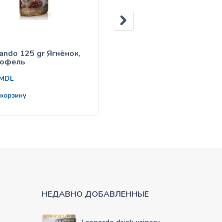
ando 125 gr Ягнёнок,
Belcando Индейка с рис
тофель
и цукини — 800gr
116
MDL
MDL
 корзину
В корзину
НЕДАВНО ДОБАВЛЕННЫЕ