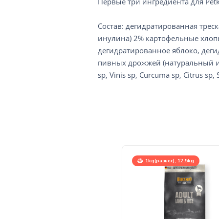
Первые три ингредиента для Petku
Состав: дегидратированная трес
инулина) 2% картофельные хлопь
дегидратированное яблоко, дег
пивных дрожжей (натуральный и
sp, Vinis sp, Curcuma sp, Citrus sp,
1kg(развес), 12,5kg