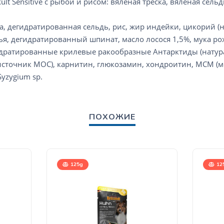
lt Sensitive с рыбой и рисом: вяленая треска, вяленая сельдь
ка, дегидратированная сельдь, рис, жир индейки, цикорий 
я, дегидратированный шпинат, масло лосося 1,5%, мука рож
идратированные крилевые ракообразные Антарктиды (натур
сточник МОС), карнитин, глюкозамин, хондроитин, МСМ (м
 Syzygium sp.
ПОХОЖИЕ
125g
12