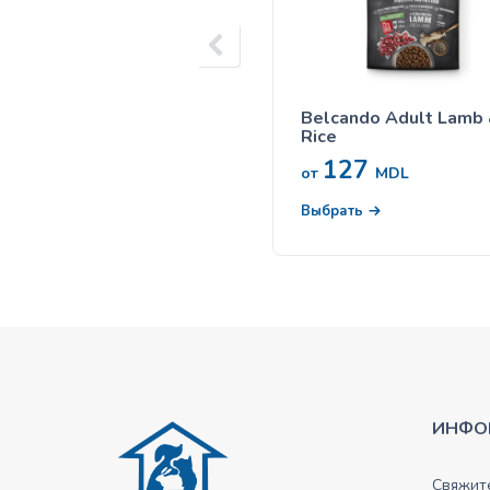
Belcando Adult Lamb
Rice
127
от
MDL
Выбрать
ИНФО
Свяжите