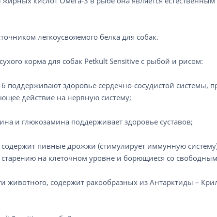
 жирных кислот Омега-3 в рыбе она является естественны
точником легкоусвояемого белка для собак.
хого корма для собак Petkult Sensitive с рыбой и рисом:
-6 поддерживают здоровье сердечно-сосудистой системы, 
ующее действие на нервную систему;
на и глюкозамина поддерживает здоровье суставов;
 содержит пивные дрожжи (стимулирует иммунную систему)
 старению на клеточном уровне и борющиеся со свободным
и животного, содержит ракообразных из Антарктиды – Кри