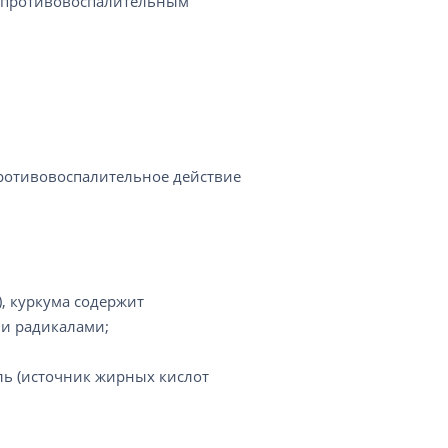
м противовоспалительным
противовоспалительное действие
, куркума содержит
и радикалами;
ль (источник жирных кислот