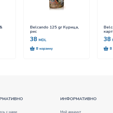
 &
Belcando 125 gr Курица,
Belc
рис
кар
38
38
MDL
В корзину
В
РМАТИВНО
ИНФОРМАТИВНО
сь с нами
Мой аккаунт