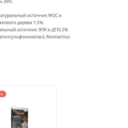
, рис.
(натуральный источник ФОС и
кового дерева 1,5%,
альный источник ЭПК и ДГК) 2%
етилсульфониметан), Rosmarinus
5g
800g