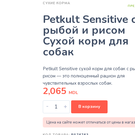
СУХИЕ КОРМА
ПРЕ
Petkult Sensitive 
рыбой и рисом
Сухой корм для
собак
Petkult Sensitive сухой корм для собак с р
рисом — это полноценный рацион для
чувствительных взрослых собак.
2,065
MDL
-
+
В корзину
Цена на сайте может отличаться от цены в мага
КОД ТОВАРА:
PS76763