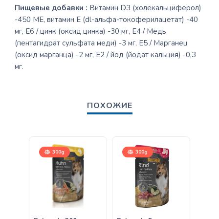
Пищевые добавки :
Витамин D3 (холекальциферол)
-450 МЕ, витамин Е (dl-альфа-токоферилацетат) -40
мг, E6 / цинк (оксид цинка) -30 мг, E4 / Медь
(пентагидрат сульфата меди) -3 мг, E5 / Марганец
(оксид марганца) -2 мг, E2 / йод (йодат кальция) -0,3
мг.
ПОХОЖИЕ
300g
300g