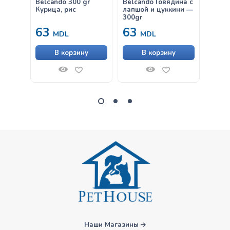
Belcando 300 gr
Belcando Говядина с
Belca
Курица, рис
лапшой и цуккини —
& Ric
300gr
63
63
от
MDL
MDL
В корзину
В корзину
Наши Магазины