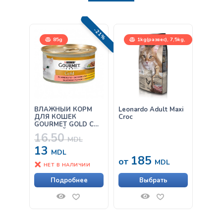
-21%
85g
1kg(развес), 7,5kg,
15kg
ВЛАЖНЫЙ КОРМ
Leonardo Adult Maxi
Leona
ДЛЯ КОШЕК
Croc
& Chi
GOURMET GOLD С
КУРИЦЕЙ И
16.50
ЛОСОСЕМ В СОУСЕ
MDL
85Г
13
MDL
185
1,
от
MDL
НЕТ В НАЛИЧИИ
Подробнее
Выбрать