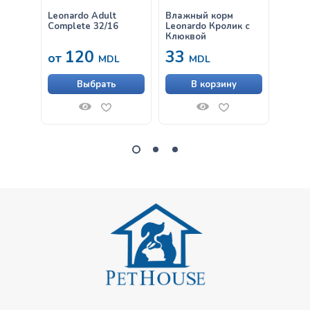
Leonardo Adult
Влажный корм
Leona
Complete 32/16
Leonardo Кролик с
Croc
Клюквой
120
33
от
от
MDL
MDL
Выбрать
В корзину