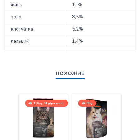
жиры
13%
зола
8,5%
клетчатка
5,2%
кальций
1,4%
ПОХОЖИЕ
1,8kg, 1kg(развес),
85g
15kg
15