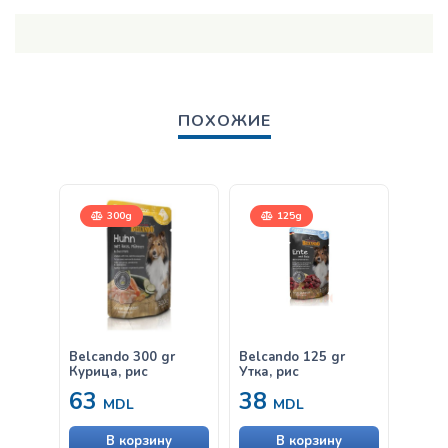
ПОХОЖИЕ
300g
125g
Belcando 300 gr
Belcando 125 gr
Belca
Курица, рис
Утка, рис
& Ric
63
38
от
MDL
MDL
В корзину
В корзину