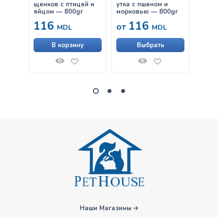
щенков с птицей и
утка с пшеном и
пшени
яйцом — 800gr
морковью — 800gr
— 30
116
116
63
от
MDL
MDL
В корзину
Выбрать
Наши Магазины