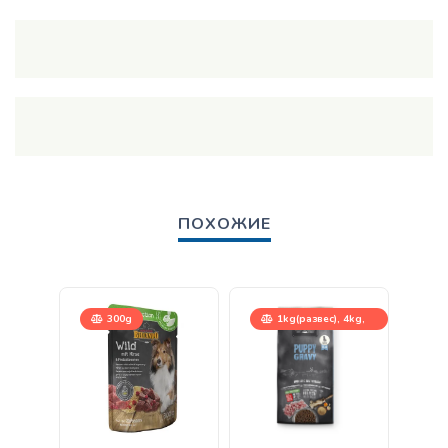
ПОХОЖИЕ
300g
1kg(развес), 4kg,
12,5kg