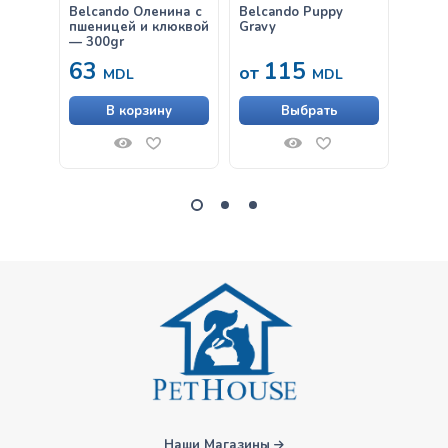
Belcando Оленина с
Belcando Puppy
Belca
пшеницей и клюквой
Gravy
рисом
— 300gr
800gr
63
115
11
от
MDL
MDL
В корзину
Выбрать
Наши Магазины