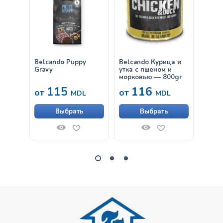
12,5kg
Belcando Puppy
Belcando Курица и
Belca
Gravy
утка с пшеном и
gr
морковью — 800gr
115
116
38
от
от
MDL
MDL
Выбрать
Выбрать