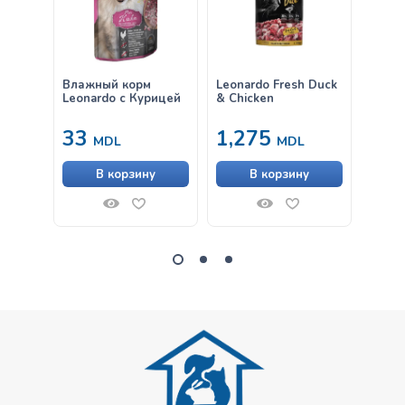
Влажный корм
Leonardo Fresh Duck
Влаж
Leonardo с Курицей
& Chicken
Leona
Клюк
33
1,275
33
MDL
MDL
В корзину
В корзину