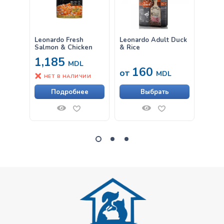
Leonardo Fresh
Leonardo Adult Duck
Leona
Salmon & Chicken
& Rice
Croc
1,185
MDL
160
от
от
MDL
НЕТ В НАЛИЧИИ
Подробнее
Выбрать