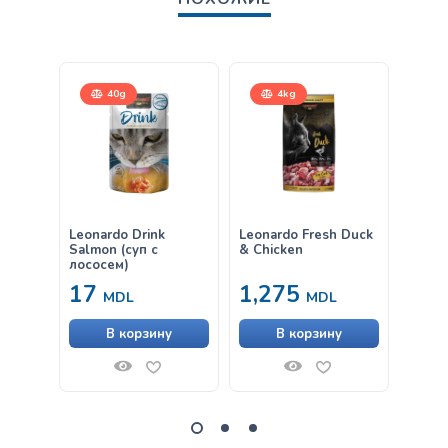
40g
4kg
Leonardo Drink
Leonardo Fresh Duck
Влаж
Salmon (суп с
& Chicken
Leona
лососем)
Сыро
17
1,275
33
MDL
MDL
В корзину
В корзину