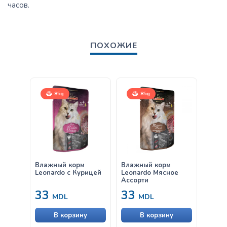
часов.
ПОХОЖИЕ
85g
85g
7,5
Влажный корм
Влажный корм
Leona
Leonardo с Курицей
Leonardo Мясное
Ассорти
33
33
от
MDL
MDL
В корзину
В корзину