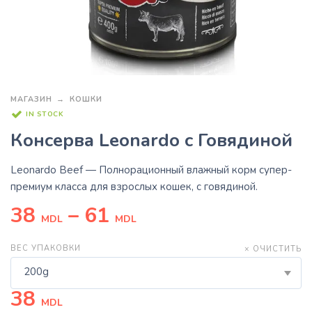
МАГАЗИН
КОШКИ
IN STOCK
Консерва Leonardo с Говядиной
Leonardo Beef
— Полнорационный влажный корм супер-
премиум класса для взрослых кошек, с говядиной.
38
–
61
MDL
MDL
ВЕС УПАКОВКИ
× ОЧИСТИТЬ
200g
38
MDL