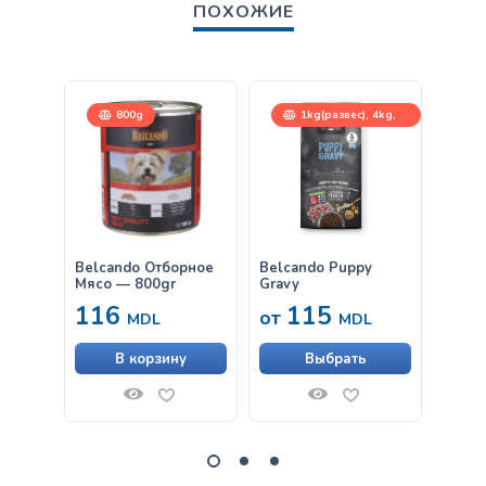
ПОХОЖИЕ
800g
1kg(развес), 4kg,
12,5kg
Belcando Отборное
Belcando Puppy
Belca
Мясо — 800gr
Gravy
& Ric
116
115
от
от
MDL
MDL
В корзину
Выбрать