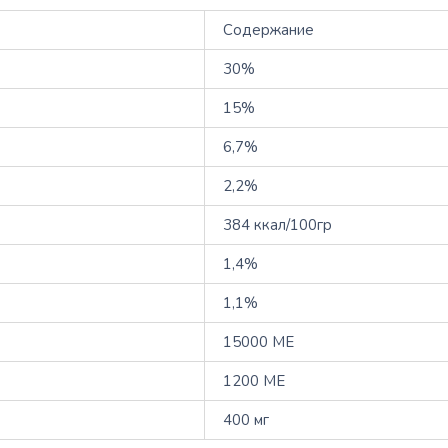
Содержание
30%
15%
6,7%
2,2%
384 ккал/100гр
1,4%
1,1%
15000 МЕ
1200 МЕ
400 мг