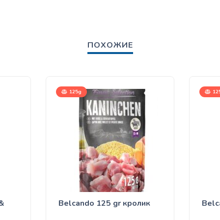
ПОХОЖИЕ
125g
12
 &
Belcando 125 gr кролик
Belc