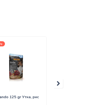
5g
300g
ando 125 gr Утка, рис
Belcando Говядина с
лапшой и цуккини —
300gr