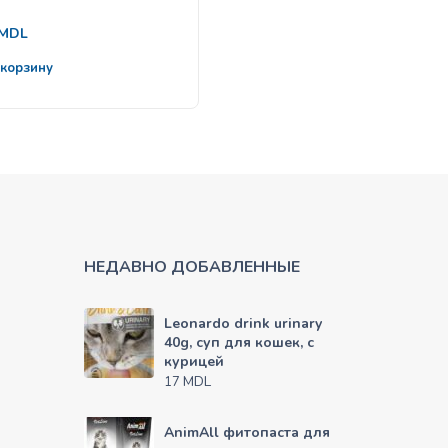
63
MDL
MDL
 корзину
В корзину
НЕДАВНО ДОБАВЛЕННЫЕ
Leonardo drink urinary
40g, суп для кошек, с
курицей
MDL
17
AnimAll фитопаста для