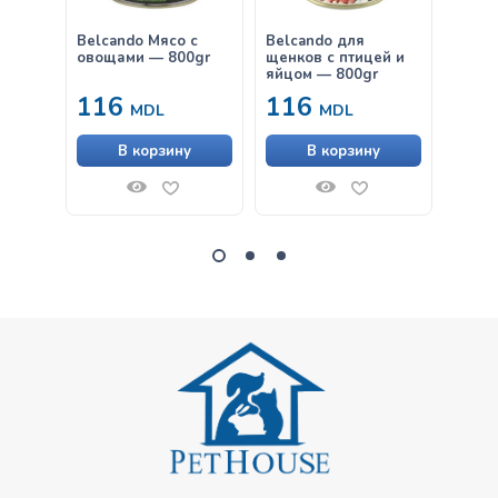
Belcando Мясо с
Belcando для
Belca
овощами — 800gr
щенков с птицей и
лапшо
яйцом — 800gr
300gr
116
116
63
MDL
MDL
В корзину
В корзину