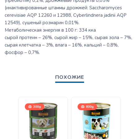
(пребиотик) 0,2%, дрожжевые продукты 0,05%
(инактивированные штаммы дрожжей: Saccharomyces
cerevisiae AQP 12260 и 12988, Cyberlindnera jadinii AQP
12549), сушеный розмарин 0,01%.
Метаболическая энергия в 100 г: 334 кка
сырой протеин – 26%, сырой жир – 15%, сырая зола – 7%,
сырая клетчатка – 3%, влага – 16%, кальций – 0,8%,
фосфор – 0,7%.
ПОХОЖИЕ
300g
800g