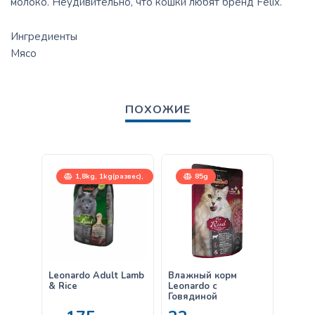
молоко. Неудивительно, что кошки любят бренд Felix.
Ингредиенты
Мясо
ПОХОЖИЕ
1,8kg, 1kg(развес),
85g
15kg
Leonardo Adult Lamb
Влажный корм
Leona
& Rice
Leonardo с
Senio
Говядиной