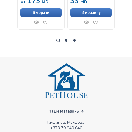
175
33
1,
от
MDL
MDL
Выбрать
В корзину
Наши Магазины
Кишинев, Молдова
+373 79 940 640