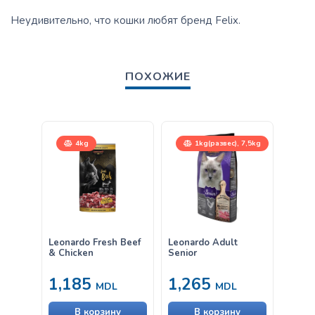
Неудивительно, что кошки любят бренд Felix.
ПОХОЖИЕ
4kg
1kg(развес), 7,5kg
15
Leonardo Fresh Beef
Leonardo Adult
Leona
& Chicken
Senior
Compl
1,185
1,265
от
MDL
MDL
В корзину
В корзину