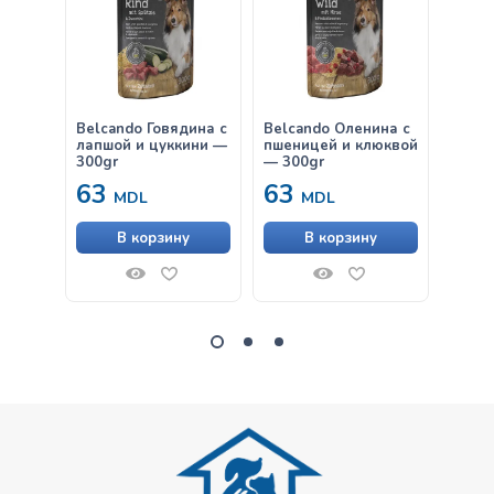
Belcando Говядина с
Belcando Оленина с
Belca
лапшой и цуккини —
пшеницей и клюквой
Gravy
300gr
— 300gr
63
63
от
MDL
MDL
В корзину
В корзину