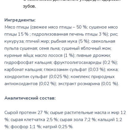
зубов.
Ингредиенты:
Мясо птицы (свежее мясо птицы – 50 %; сушеное мясо
птицы 15 % ; гидролизовaнная печень птицы 3 %); рис;
кукуруза; птичий жир; рыбная мука (5 %); свекольная
пульпа сушеная; семя льна; сушеный яблочный жом;
куриные яйца; масло лосося (1 %); пивные дрожжи;
гидрофосфат кальция; фруктоолигосахариды (0;2 %);
карбонат кальция; глюкозамин сульфат (0;03 %); юкка;
хондроитин сульфат (0;025 %); комплекс природных
антиоксидантов (0;02 %); экстракт розмарина (0;01 %).
Аналитический состав:
Сырой протеин 27 %; сырые растительные масла и жир 12
%; сырая клетчатка 2;5 %; сырая зола 7;2 %; кальций 1;2
%; фосфор 1;1 %; натрий 0;25 %.