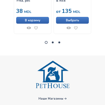
Утка, рис
& Rice
лапшо
300gr
38
135
63
от
MDL
MDL
В корзину
Выбрать
Наши Магазины