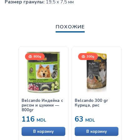
Размер гранулы:
19,5 х 7,5 мм
ПОХОЖИЕ
800g
300g
Belcando Индейка с
Belcando 300 gr
Belca
рисом и цукини —
Курица, рис
Куриц
800gr
116
63
38
MDL
MDL
В корзину
В корзину