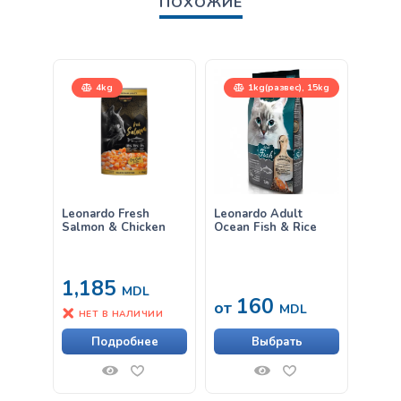
ПОХОЖИЕ
4kg
1kg(развес), 15kg
Leonardo Fresh
Leonardo Adult
Влаж
Salmon & Chicken
Ocean Fish & Rice
Leona
Клюк
1,185
MDL
160
33
от
MDL
НЕТ В НАЛИЧИИ
Подробнее
Выбрать