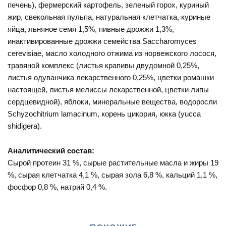
печень), фермерский картофель, зеленый горох, куриный
жир, свекольная пульпа, натуральная клетчатка, куриные
яйца, льняное семя 1,5%, пивные дрожжи 1,3%,
инактивированные дрожжи семейства Saccharomyces
cerevisiae, масло холодного отжима из норвежского лосося,
травяной комплекс (листья крапивы двудомной 0,25%,
листья одуванчика лекарственного 0,25%, цветки ромашки
настоящей, листья мелиссы лекарственной, цветки липы
сердцевидной), яблоки, минеральные вещества, водоросли
Schyzochitrium lamacinum, корень цикория, юкка (yucca
shidigera).
Аналитический состав:
С
ырой протеин 31 %, сырые растительные масла и жиры 19
%, сырая клетчатка 4,1 %, сырая зола 6,8 %, кальций 1,1 %,
фосфор 0,8 %, натрий 0,4 %.