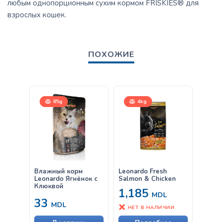
любым однопорционным сухим кормом FRISKIES® для
взрослых кошек.
ПОХОЖИЕ
85g
4kg
Влажный корм
Leonardo Fresh
Leona
Leonardo Ягнёнок с
Salmon & Chicken
& Chi
Клюквой
1,185
MDL
33
1,
MDL
НЕТ В НАЛИЧИИ