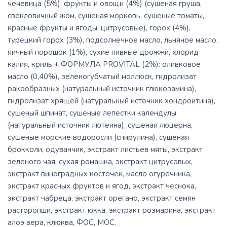
чечевица (5%), фрукты и овощи (4%) (сушеная груша,
свекловичный жом, сушеная морковь, сушеные томаты,
красные фрукты и ягоды, цитрусовые), горох (4%),
турецкий горох (3%), подсолнечное масло, льняное масло,
яичный порошок (1%), сухие пивные дрожжи, хлорид
калия, криль + ФОРМУЛА PROVITAL (2%): оливковое
масло (0,40%), зеленогубчатый моллюск, гидролизат
ракообразных (натуральный источник глюкозамина),
гидролизат хрящей (натуральный источник хондроитина),
сушеный шпинат, сушеные лепестки календулы
(натуральный источник лютеина), сушеная люцерна,
сушеные морские водоросли (спирулина), сушеная
брокколи, одуванчик, экстракт листьев мяты, экстракт
зеленого чая, сухая ромашка, экстракт цитрусовых,
экстракт виноградных косточек, масло огуречника,
экстракт красных фруктов и ягод, экстракт чеснока,
экстракт чабреца, экстракт орегано, экстракт семян
расторопши, экстракт юкка, экстракт розмарина, экстракт
алоэ вера, клюква, ФОС, МОС.