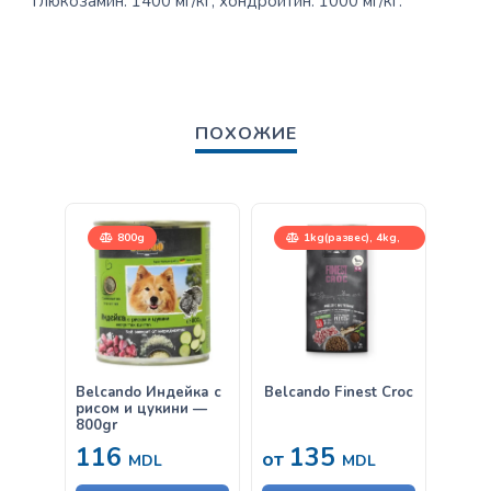
глюкозамин: 1400 мг/кг, хондроитин: 1000 мг/кг.
ПОХОЖИЕ
800g
1kg(развес), 4kg,
12,5kg
Belcando Индейка с
Belcando Finest Croc
Belca
рисом и цукини —
пшени
800gr
— 30
116
135
63
от
MDL
MDL