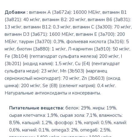
Добавки :
витамин A (3a672a): 16000 МЕ/кг, витамин B1
(3a821): 40 мг/кг, витамин B2: 20 мг/кг, витамин B6 (3a831):
13 мг/кг, витамин B12: 0,3 мг/кг, витамин C (3a300): 70 мг/кг,
витамин D3 (3a671): 1600 МЕ/кг, витамин Е (3a700): 200
МЕ/кг, таурин (3a370): 0,3%, фолиевая кислота (3a316): 5
мг/кг, биотин (3a880): 1 мг/кг, Л-карнитин (3a910): 50 мг/кг,
Fe (3b104) (гептагидрат сульфата железа) 200 мг/кг, I
(3b201) (иодид калия): 1,5 мг/кг, Cu (E4) (пентагидрат
сульфата меди): 23 мг/кг, Mn (3b503) (марганец
сернокислый моногидрат): 70 мг/кг, Zn (3b603) (оксид
цинка): 200 мг/кг, Se (E8) (селенит натрия): 0,4 мг/кг.
Натуральные антиоксиданты и консерванты.
Питательные вещества:
белок: 29%, жиры: 19%,
сырая клетчатка: 1,9%, сырая зола: 7,1%, влажность:
8,5%, кальций: 1,2%, фосфор: 1%, натрий: 0,5%, калий:
0,6%, магний: 0,1%, omega3: 2%, omega6: 2,5%,