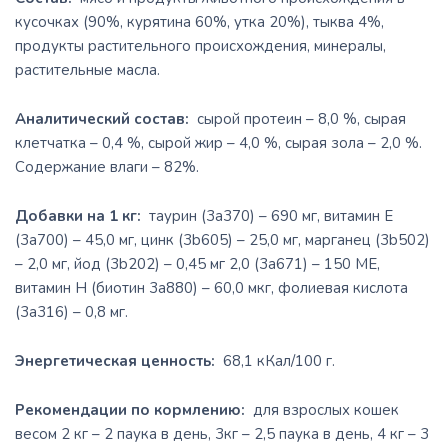
кусочках (90%, курятина 60%, утка 20%), тыква 4%,
продукты растительного происхождения, минералы,
растительные масла.
Аналитический состав:
сырой протеин – 8,0 %, сырая
клетчатка – 0,4 %, сырой жир – 4,0 %, сырая зола – 2,0 %.
Содержание влаги – 82%.
Добавки на 1 кг:
таурин (3а370) – 690 мг, витамин E
(3a700) – 45,0 мг, цинк (3b605) – 25,0 мг, марганец (3b502)
– 2,0 мг, йод (3b202) – 0,45 мг 2,0 (3a671) – 150 МЕ,
витамин Н (биотин 3a880) – 60,0 мкг, фолиевая кислота
(3а316) – 0,8 мг.
Энергетическая ценность:
68,1 кКал/100 г.
Рекомендации по кормлению:
для взрослых кошек
весом 2 кг – 2 паука в день, 3кг – 2,5 паука в день, 4 кг – 3