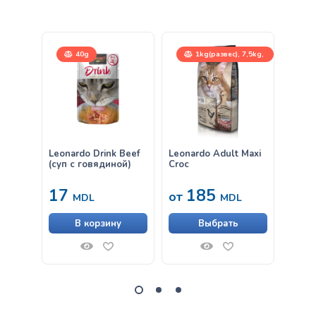
40g
1kg(развес), 7,5kg,
15kg
Leonardo Drink Beef
Leonardo Adult Maxi
Влаж
(суп с говядиной)
Croc
Leona
Говяд
17
185
33
от
MDL
MDL
В корзину
Выбрать