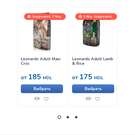
1kg(развес), 7,5kg,
1,8kg, 1kg(развес),
15kg
15kg
Leonardo Adult Maxi
Leonardo Adult Lamb
Влаж
Croc
& Rice
Leona
Крев
185
175
33
от
от
MDL
MDL
Выбрать
Выбрать